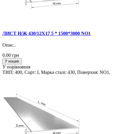
ЛИСТ Н/Ж 430/12Х17 5 * 1500*3000 NO1
Опис..
0.00 грн
У кошик
У порівняння
ТИП: 400, Сорт: I, Марка сталi: 430, Поверхня: NO1,