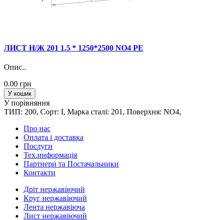
ЛИСТ Н/Ж 201 1.5 * 1250*2500 NO4 PE
Опис..
0.00 грн
У кошик
У порівняння
ТИП: 200, Сорт: I, Марка сталi: 201, Поверхня: NO4,
Про нас
Оплата і доставка
Послуги
Тех.информацiя
Партнери та Постачальники
Контакти
Дріт нержавіючий
Круг нержавіючий
Лента нержавіюча
Лист нержавіючий