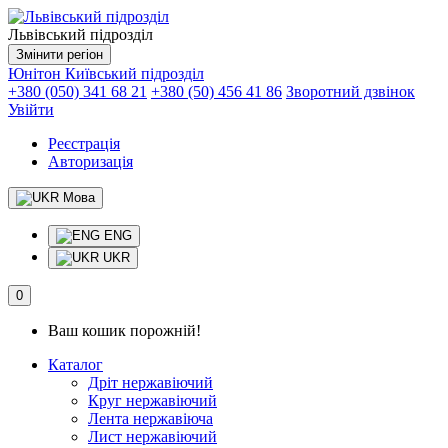
Львівський підрозділ
Змінити регіон
Юнітон
Київський підрозділ
+380 (050) 341 68 21
+380 (50) 456 41 86
Зворотний дзвінок
Увійти
Реєстрація
Авторизація
Мова
ENG
UKR
0
Ваш кошик порожній!
Каталог
Дріт нержавіючий
Круг нержавіючий
Лента нержавіюча
Лист нержавіючий