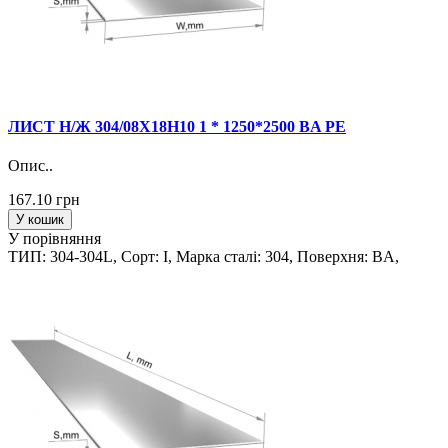
ЛИСТ Н/Ж 304/08Х18Н10 1 * 1250*2500 BA PE
Опис..
167.10 грн
У кошик
У порівняння
ТИП: 304-304L, Сорт: I, Марка сталi: 304, Поверхня: BA,