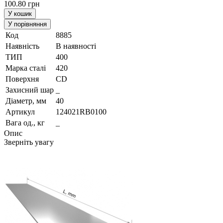
100.80 грн
У кошик
У порівняння
Код
8885
Наявність
В наявності
ТИП
400
Марка сталi
420
Поверхня
CD
Захисний шар
_
Діаметр, мм
40
Артикул
124021RB0100
Вага од., кг
_
Опис
Зверніть увагу