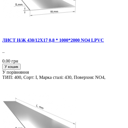
ЛИСТ Н/Ж 430/12Х17 0,8 * 1000*2000 NO4 LPVC
..
0.00 грн
У кошик
У порівняння
ТИП: 400, Сорт: I, Марка сталi: 430, Поверхня: NO4,