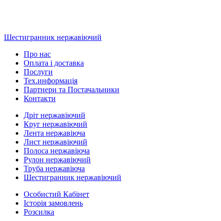
Шестигранник нержавіючий
Про нас
Оплата і доставка
Послуги
Тех.информацiя
Партнери та Постачальники
Контакти
Дріт нержавіючий
Круг нержавіючий
Лента нержавіюча
Лист нержавіючий
Полоса нержавіюча
Рулон нержавіючий
Труба нержавіюча
Шестигранник нержавіючий
Особистий Кабінет
Історія замовлень
Розсилка