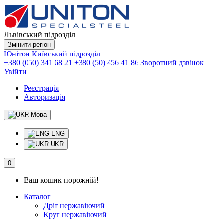
Львівський підрозділ
Змінити регіон
Юнітон
Київський підрозділ
+380 (050) 341 68 21
+380 (50) 456 41 86
Зворотний дзвінок
Увійти
Реєстрація
Авторизація
Мова
ENG
UKR
0
Ваш кошик порожній!
Каталог
Дріт нержавіючий
Круг нержавіючий