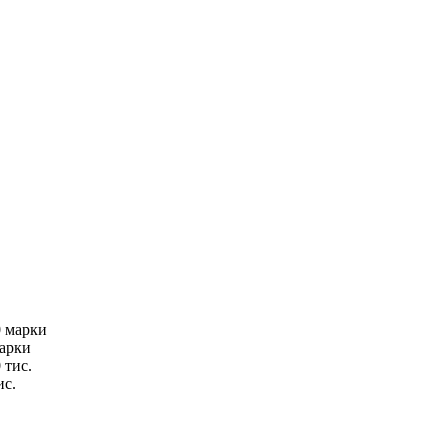
марки
ис.